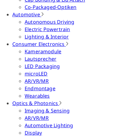
Co-Packaged-Optiken
Automotive
Autonomous Driving
Electric Powertrain
Lighting & Interior
Consumer Electronics
Kameramodule
Lautsprecher
LED Packaging
microLED
AR/VR/MR
Endmontage
Wearables
Optics & Photonics
Imaging & Sensing
AR/VR/MR
Automotive Lighting
Display