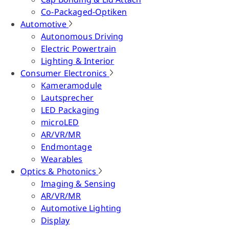
Co-Packaged-Optiken
Automotive
Autonomous Driving
Electric Powertrain
Lighting & Interior
Consumer Electronics
Kameramodule
Lautsprecher
LED Packaging
microLED
AR/VR/MR
Endmontage
Wearables
Optics & Photonics
Imaging & Sensing
AR/VR/MR
Automotive Lighting
Display