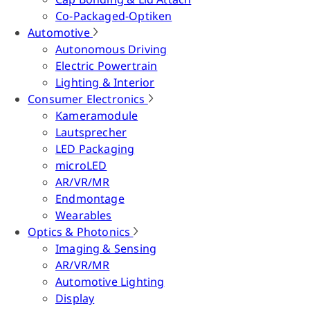
Co-Packaged-Optiken
Automotive
Autonomous Driving
Electric Powertrain
Lighting & Interior
Consumer Electronics
Kameramodule
Lautsprecher
LED Packaging
microLED
AR/VR/MR
Endmontage
Wearables
Optics & Photonics
Imaging & Sensing
AR/VR/MR
Automotive Lighting
Display