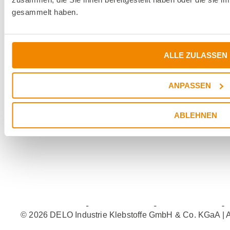
Kontakt
gesammelt haben.
Rechtliches
Impressum
Datenschutz
ALLE ZULASSEN
Einkaufsbedingungen
Allgemeine Geschäftsbedingungen
ANPASSEN
Störfallinfo
Hinweisgebersystem
Widerrufsbelehrung
ABLEHNEN
Haftungsausschluss
© 2026 DELO Industrie Klebstoffe GmbH & Co. KGaA | A