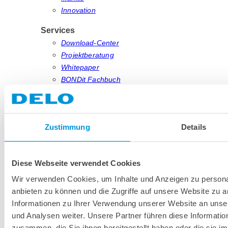
Innovation
Services
Download-Center
Projektberatung
Whitepaper
BONDit Fachbuch
Webinare & Seminare
DELO News
Termine & Events
Zustimmung
Details
Presse & Medien
Unternehmen
Über DELO
Diese Webseite verwendet Cookies
Standorte & Partner
Wir verwenden Cookies, um Inhalte und Anzeigen zu personal
Anreise zu DELO
anbieten zu können und die Zugriffe auf unsere Website zu 
Nachhaltigkeit
Informationen zu Ihrer Verwendung unserer Website an unse
Referenzen
und Analysen weiter. Unsere Partner führen diese Informati
Lieferanten
zusammen, die Sie ihnen bereitgestellt haben oder die sie 