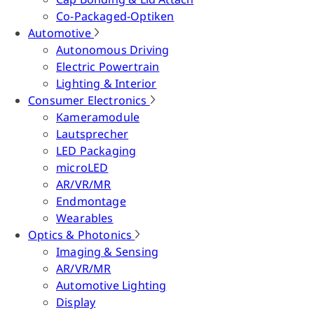
Co-Packaged-Optiken
Automotive
Autonomous Driving
Electric Powertrain
Lighting & Interior
Consumer Electronics
Kameramodule
Lautsprecher
LED Packaging
microLED
AR/VR/MR
Endmontage
Wearables
Optics & Photonics
Imaging & Sensing
AR/VR/MR
Automotive Lighting
Display