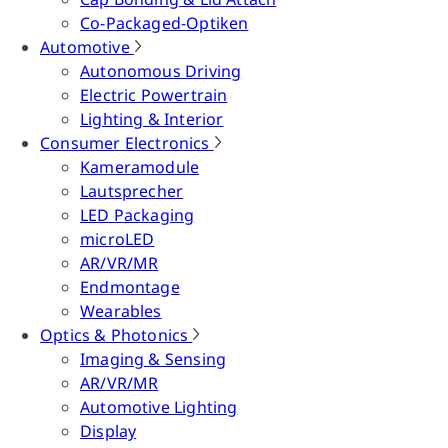
Co-Packaged-Optiken
Automotive
Autonomous Driving
Electric Powertrain
Lighting & Interior
Consumer Electronics
Kameramodule
Lautsprecher
LED Packaging
microLED
AR/VR/MR
Endmontage
Wearables
Optics & Photonics
Imaging & Sensing
AR/VR/MR
Automotive Lighting
Display