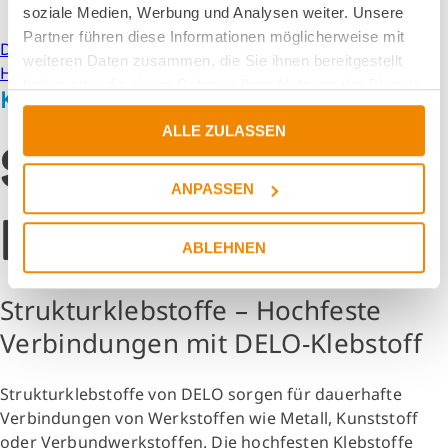
German
soziale Medien, Werbung und Analysen weiter. Unsere
Chinese (Simplified)
Partner führen diese Informationen möglicherweise mit
DELO Industrie Klebstoffe
Academy
Klebstoff-Know-
weiteren Daten zusammen, die Sie ihnen bereitgestellt
How
Strukturelles Kleben
haben oder die sie im Rahmen Ihrer Nutzung der Dienste
Klebstoff-Know-How
gesammelt haben.
ALLE ZULASSEN
Strukturelles
ANPASSEN
Kleben
ABLEHNEN
Strukturklebstoffe – Hochfeste
Verbindungen mit DELO-Klebstoff
Strukturklebstoffe von DELO sorgen für dauerhafte
Verbindungen von Werkstoffen wie Metall, Kunststoff
oder Verbundwerkstoffen. Die hochfesten Klebstoffe