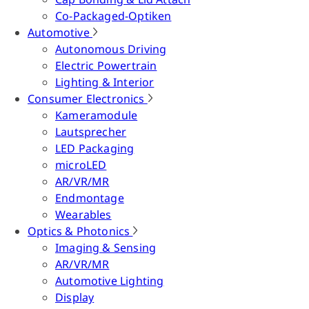
Co-Packaged-Optiken
Automotive
Autonomous Driving
Electric Powertrain
Lighting & Interior
Consumer Electronics
Kameramodule
Lautsprecher
LED Packaging
microLED
AR/VR/MR
Endmontage
Wearables
Optics & Photonics
Imaging & Sensing
AR/VR/MR
Automotive Lighting
Display