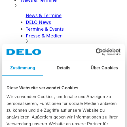
News & Termine
News & Termine
DELO News
Termine & Events
Presse & Medien
Presse & Medien
Pressemitteilungen
Presse-Downloads
Newsletter
Zustimmung
Details
Über Cookies
Suchen
Diese Webseite verwendet Cookies
Wonach suchen Sie?
Wir verwenden Cookies, um Inhalte und Anzeigen zu
personalisieren, Funktionen für soziale Medien anbieten
Bitte probieren Sie unsere Suchfunktion aus!
zu können und die Zugriffe auf unsere Website zu
Suchen
analysieren. Außerdem geben wir Informationen zu Ihrer
English
Verwendung unserer Website an unsere Partner für