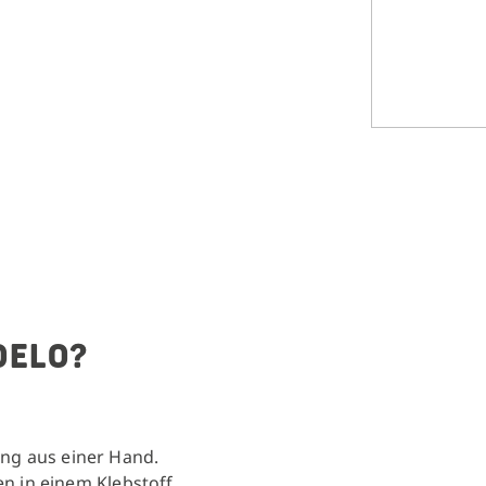
 DELO?
g aus einer Hand.
n in einem Klebstoff.