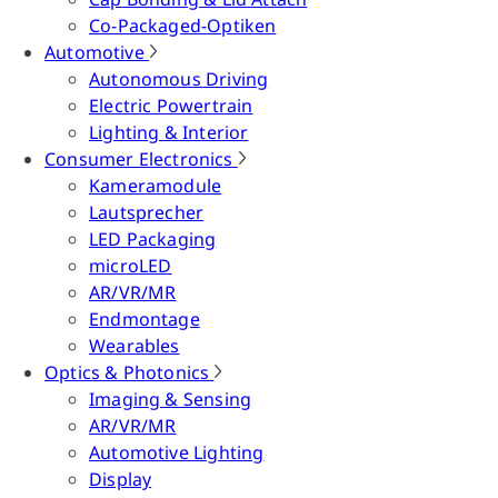
Co-Packaged-Optiken
Automotive
Autonomous Driving
Electric Powertrain
Lighting & Interior
Consumer Electronics
Kameramodule
Lautsprecher
LED Packaging
microLED
AR/VR/MR
Endmontage
Wearables
Optics & Photonics
Imaging & Sensing
AR/VR/MR
Automotive Lighting
Display