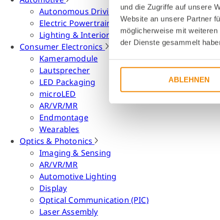
und die Zugriffe auf unsere 
Autonomous Driving
Website an unsere Partner fü
Electric Powertrain
möglicherweise mit weiteren
Lighting & Interior
der Dienste gesammelt habe
Consumer Electronics
Kameramodule
Lautsprecher
ABLEHNEN
LED Packaging
microLED
AR/VR/MR
Endmontage
Wearables
Optics & Photonics
Imaging & Sensing
AR/VR/MR
Automotive Lighting
Display
Optical Communication (PIC)
Laser Assembly