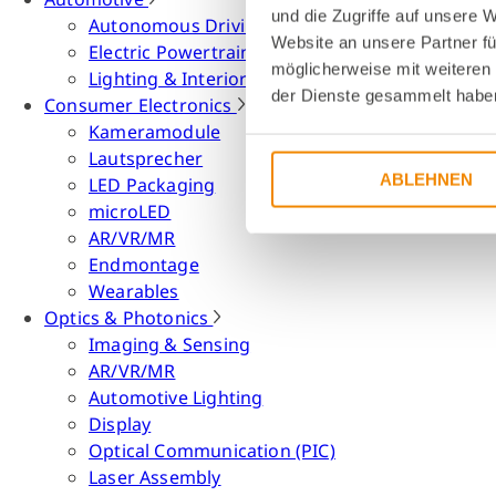
und die Zugriffe auf unsere 
Autonomous Driving
Website an unsere Partner fü
Electric Powertrain
möglicherweise mit weiteren
Lighting & Interior
der Dienste gesammelt habe
Consumer Electronics
Kameramodule
Lautsprecher
ABLEHNEN
LED Packaging
microLED
AR/VR/MR
Endmontage
Wearables
Optics & Photonics
Imaging & Sensing
AR/VR/MR
Automotive Lighting
Display
Optical Communication (PIC)
Laser Assembly