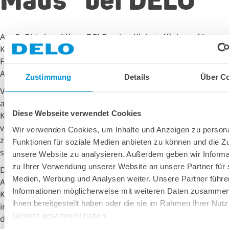
Maus“ bei DELO
Am 3. Oktober öffnet DELO seine Klebstofflabore für
Kinder aus der Region. Das Windacher
Familienunternehmen nimmt am deutschlandweiten
Aktionstag „Türen auf mit der Maus“ teil.
Zustimmung
Details
Über C
Von 13.30-15.30 Uhr erfahren die Kinder anhand von
altersgerechten Experimenten, wie viel stärker Profi-
Diese Webseite verwendet Cookies
Klebstoff als Bastelleim ist, wie viele Kilo man auf ein
verklebtes Kartenhaus stellen kann, bis es
Wir verwenden Cookies, um Inhalte und Anzeigen zu persona
zusammenbricht, und wie man es schafft, dass Klebstoffe
Funktionen für soziale Medien anbieten zu können und die Zug
so schnell wie ein Blitz fest werden.
unsere Website zu analysieren. Außerdem geben wir Informa
zu Ihrer Verwendung unserer Website an unsere Partner für 
Die Experimente werden vom pädagogisch erfahrenen
Medien, Werbung und Analysen weiter. Unsere Partner führe
Academy-Team von DELO durchgeführt. Während die
Informationen möglicherweise mit weiteren Daten zusammen,
Kinder experimentieren, sind die Eltern auf einen Kaffee
ihnen bereitgestellt haben oder die sie im Rahmen Ihrer Nut
in der Kantine eingeladen oder können an einer Führung
Dienste gesammelt haben.
durch die Technik-Abteilung teilnehmen. Besonders