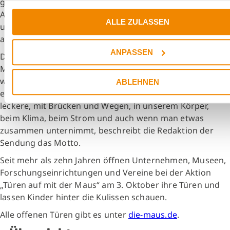
geeignet sind die Versuche für wissbegierige Kinder im
Alter von 6-12 Jahren. 18 Plätze sind zu vergeben. Kinder
ALLE ZULASSEN
und Eltern können sich unter
mausevent@DELO.de
anmelden.
ANPASSEN
Der bundesweite Aktionstag steht dieses Jahr unter dem
Motto „Spannende Verbindungen“. Verbindungen seien
wichtig für unser Zusammenleben und überall zu
ABLEHNEN
entdecken: digitale und fest verschraubte, chemische,
leckere, mit Brücken und Wegen, in unserem Körper,
beim Klima, beim Strom und auch wenn man etwas
zusammen unternimmt, beschreibt die Redaktion der
Sendung das Motto.
Seit mehr als zehn Jahren öffnen Unternehmen, Museen,
Forschungseinrichtungen und Vereine bei der Aktion
„Türen auf mit der Maus“ am 3. Oktober ihre Türen und
lassen Kinder hinter die Kulissen schauen.
Alle offenen Türen gibt es unter
die-maus.de
.