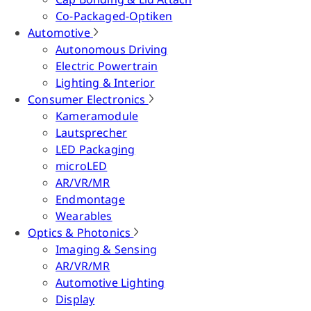
Co-Packaged-Optiken
Automotive
Autonomous Driving
Electric Powertrain
Lighting & Interior
Consumer Electronics
Kameramodule
Lautsprecher
LED Packaging
microLED
AR/VR/MR
Endmontage
Wearables
Optics & Photonics
Imaging & Sensing
AR/VR/MR
Automotive Lighting
Display