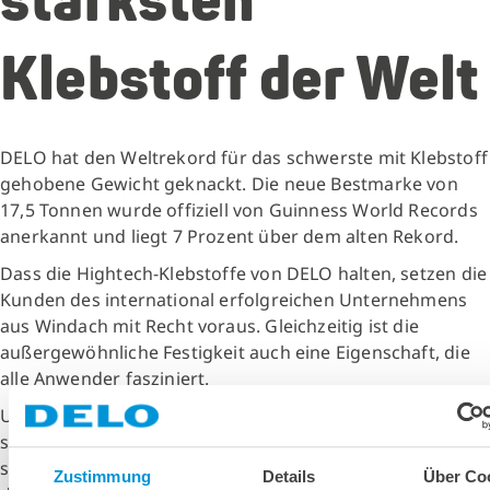
stärksten
Klebstoff der Welt
DELO hat den Weltrekord für das schwerste mit Klebstoff
gehobene Gewicht geknackt. Die neue Bestmarke von
17,5 Tonnen wurde offiziell von Guinness World Records
anerkannt und liegt 7 Prozent über dem alten Rekord.
Dass die Hightech-Klebstoffe von DELO halten, setzen die
Kunden des international erfolgreichen Unternehmens
aus Windach mit Recht voraus. Gleichzeitig ist die
außergewöhnliche Festigkeit auch eine Eigenschaft, die
alle Anwender fasziniert.
Um zu zeigen, dass DELO nicht nur die vermutlich
schnellsten und vielseitigsten Klebstoffe der Welt bietet,
sondern auch die stärksten, hat das Unternehmen sich
Zustimmung
Details
Über Co