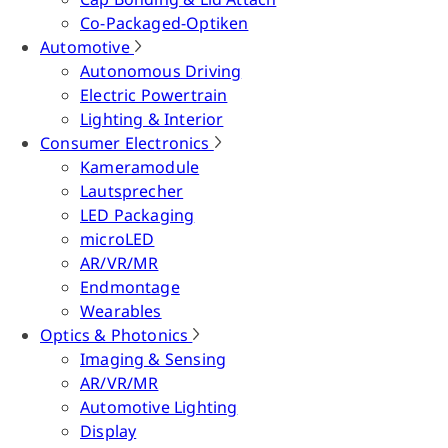
Co-Packaged-Optiken
Automotive
Autonomous Driving
Electric Powertrain
Lighting & Interior
Consumer Electronics
Kameramodule
Lautsprecher
LED Packaging
microLED
AR/VR/MR
Endmontage
Wearables
Optics & Photonics
Imaging & Sensing
AR/VR/MR
Automotive Lighting
Display