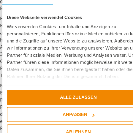
der Herausforderung „Weltrekord“ gestellt und eine neue
Bestmarke gesetzt.
Diese Webseite verwendet Cookies
Für den Weltrekordversuch wurde mit nur 3 Gramm
Klebstoff ein 17,5 Tonnen schwerer LKW von einem Kran
Wir verwenden Cookies, um Inhalte und Anzeigen zu
auf einen Meter Höhe gehoben. Das gesamte Gewicht
personalisieren, Funktionen für soziale Medien anbieten zu 
hing dabei für eine Stunde an einem verklebten
und die Zugriffe auf unsere Website zu analysieren. Außerd
Aluminium-Zylinder mit einem Radius von gerade einmal
wir Informationen zu Ihrer Verwendung unserer Website an 
3,5 Zentimetern. Das entspricht dem Durchmesser einer
Partner für soziale Medien, Werbung und Analysen weiter. U
Getränke-Dose. Mit der neuen Bestmarke liegt DELO 7
Partner führen diese Informationen möglicherweise mit weite
Prozent über dem bisherigen, offiziellen Rekord von 16,3
Daten zusammen, die Sie ihnen bereitgestellt haben oder die
Tonnen.
Rahmen Ihrer Nutzung der Dienste gesammelt haben.
Neben den rund 600 DELO-Mitarbeitern freuten sich
Bernhard Lachner (Landratsamt Landsberg am Lech) und
ALLE ZULASSEN
Richard Michl (Bürgermeister Windach), die den
Rekordversuch als Zeugen begleiteten, über den Erfolg
des Mittelständlers. Auch ein Sachverständiger sowie
ANPASSEN
eine offizielle Rekordrichterin von Guinness World
Records waren vor Ort, um den Rekord zu bestätigen
ABLEHNEN