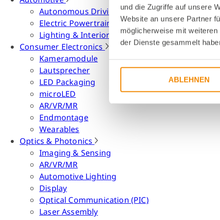
und die Zugriffe auf unsere 
Autonomous Driving
Website an unsere Partner fü
Electric Powertrain
möglicherweise mit weiteren
Lighting & Interior
der Dienste gesammelt habe
Consumer Electronics
Kameramodule
Lautsprecher
ABLEHNEN
LED Packaging
microLED
AR/VR/MR
Endmontage
Wearables
Optics & Photonics
Imaging & Sensing
AR/VR/MR
Automotive Lighting
Display
Optical Communication (PIC)
Laser Assembly