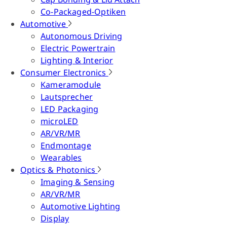
Co-Packaged-Optiken
Automotive
Autonomous Driving
Electric Powertrain
Lighting & Interior
Consumer Electronics
Kameramodule
Lautsprecher
LED Packaging
microLED
AR/VR/MR
Endmontage
Wearables
Optics & Photonics
Imaging & Sensing
AR/VR/MR
Automotive Lighting
Display