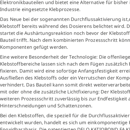
Elektronikbauteilen und bietet eine Alternative für bisher 
Industrie eingesetzte Klebprozesse.
Das Neue bei der sogenannten Durchflussaktivierung
ist
Klebstoff bereits während des Dosierens belichtet wird. 
startet die Aushärtungsreaktion noch bevor der Klebstoff
Bauteil trifft. Nach dem kombinierten Prozessschritt kön
Komponenten gefügt werden.
Eine weitere Besonderheit der Technologie: Die offenlie
Klebstoffbereiche lassen sich nach dem Fügen zusätzlich 
fixieren. Damit wird eine sofortige Anfangsfestigkeit erre
Ausfließen des Klebstoffs oder ein Verrutschen der Kom
verhindert. Das Bauteil kann somit direkt weiterverarbei
mit oder ohne die zusätzliche Lichtfixierung: Der Klebstof
weiteren Prozessschritt zuverlässig bis zur Endfestigkeit 
Hinterschneidungen und Schattenzonen.
Bei den Klebstoffen, die speziell für die Durchflussaktivie
entwickelt wurden, handelt es sich um einkomponentige 
Epoxidharzbasis. Die patentierten DELO KATIOBOND FA Kl