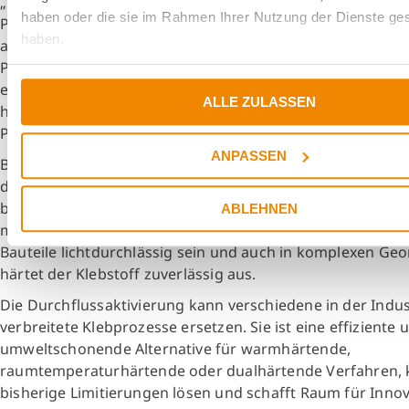
„Mit der Durchflussaktivierung haben wir ein Komplettsy
haben oder die sie im Rahmen Ihrer Nutzung der Dienste g
Prozesstechnologie, Klebstoff und Gerät entwickelt, das 
haben.
auf Kundenseite ermöglicht“, sagt Dr. Karl Bitzer, Leiter
Produktmanagement von DELO. „Durch die verschiedenen,
einstellbaren Parameter eröffnen sich ganz neue Möglich
ALLE ZULASSEN
hinsichtlich Bauteildesign und effizienter sowie CO2-redu
Prozessgestaltung“, so Bitzer.
ANPASSEN
Besonders geeignet ist Durchflussaktivierung für das Ve
den Verguss temperatur-empfindlicher Bauteile. So lassen
beispielsweise Sensoren oder Stecker schonend und sp
ABLEHNEN
mit den Dual-Initiator-Klebstoffen verkleben. Dabei muss
Bauteile lichtdurchlässig sein und auch in komplexen Ge
härtet der Klebstoff zuverlässig aus.
Die Durchflussaktivierung kann verschiedene in der Indus
verbreitete Klebprozesse ersetzen. Sie ist eine effiziente 
umweltschonende Alternative für warmhärtende,
raumtemperaturhärtende oder dualhärtende Verfahren,
bisherige Limitierungen lösen und schafft Raum für Inno