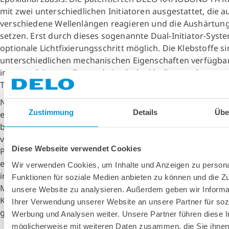
mit zwei unterschiedlichen Initiatoren ausgestattet, die a
verschiedene Wellenlängen reagieren und die Aushärtun
setzen. Erst durch dieses sogenannte Dual-Initiator-Syste
optionale Lichtfixierungsschritt möglich. Die Klebstoffe s
unterschiedlichen mechanischen Eigenschaften verfügba
im ausgehärteten Zustand eine hohe Medien- und
Temperaturbeständigkeit.
Neben Prozesstechnologie und Klebstoff hat DELO auch e
Zustimmung
Details
Übe
entsprechendes Gerät entwickelt. DELO- ACTIVIS 600 bes
beiden Untereinheiten Dosieren und Belichten. Die Dosie
volumetrisch, wobei sich Durchflussrate und -menge ent
Diese Webseite verwendet Cookies
Prozessanforderungen definieren lassen. Während der
einkomponentige Klebstoff durch das Mischrohr läuft, wir
Wir verwenden Cookies, um Inhalte und Anzeigen zu persona
integrierten DELOLUX 503 Aushärtungslampen belichtet. 
Funktionen für soziale Medien anbieten zu können und die Zug
Mischwendel sorgt für ein gleichmäßiges Aktivieren des
unsere Website zu analysieren. Außerdem geben wir Informa
Klebstoffvolumens. DELO-ACTIVIS 600 kann als eigenstän
Ihrer Verwendung unserer Website an unsere Partner für soz
genutzt oder in bestehende Produktionsanlagen integrie
Werbung und Analysen weiter. Unsere Partner führen diese 
möglicherweise mit weiteren Daten zusammen, die Sie ihnen 