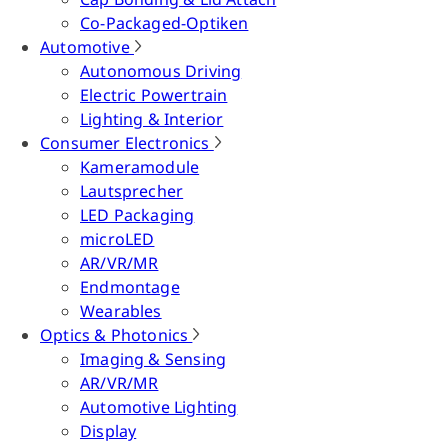
Co-Packaged-Optiken
Automotive
Autonomous Driving
Electric Powertrain
Lighting & Interior
Consumer Electronics
Kameramodule
Lautsprecher
LED Packaging
microLED
AR/VR/MR
Endmontage
Wearables
Optics & Photonics
Imaging & Sensing
AR/VR/MR
Automotive Lighting
Display