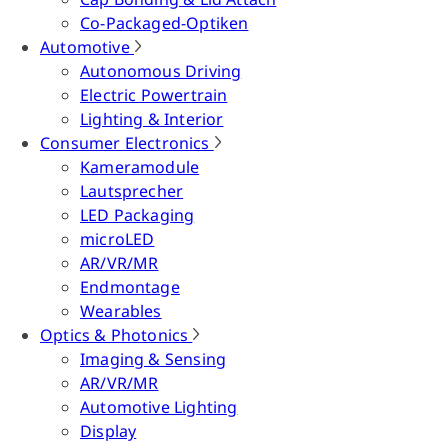
Co-Packaged-Optiken
Automotive
Autonomous Driving
Electric Powertrain
Lighting & Interior
Consumer Electronics
Kameramodule
Lautsprecher
LED Packaging
microLED
AR/VR/MR
Endmontage
Wearables
Optics & Photonics
Imaging & Sensing
AR/VR/MR
Automotive Lighting
Display