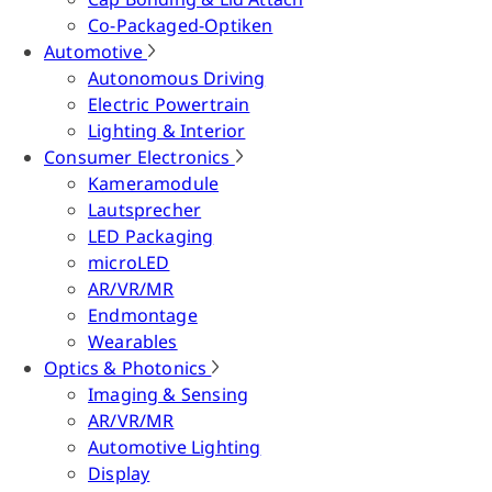
Co-Packaged-Optiken
Automotive
Autonomous Driving
Electric Powertrain
Lighting & Interior
Consumer Electronics
Kameramodule
Lautsprecher
LED Packaging
microLED
AR/VR/MR
Endmontage
Wearables
Optics & Photonics
Imaging & Sensing
AR/VR/MR
Automotive Lighting
Display