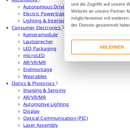
und die Zugriffe auf unsere 
Autonomous Driving
Website an unsere Partner fü
Electric Powertrain
möglicherweise mit weiteren
Lighting & Interior
der Dienste gesammelt habe
Consumer Electronics
Kameramodule
Lautsprecher
ABLEHNEN
LED Packaging
microLED
AR/VR/MR
Endmontage
Wearables
Optics & Photonics
Imaging & Sensing
AR/VR/MR
Automotive Lighting
Display
Optical Communication (PIC)
Laser Assembly