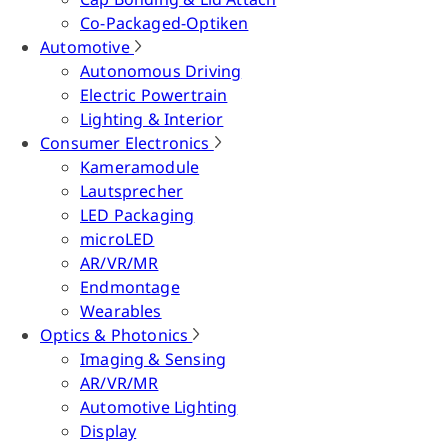
Co-Packaged-Optiken
Automotive
Autonomous Driving
Electric Powertrain
Lighting & Interior
Consumer Electronics
Kameramodule
Lautsprecher
LED Packaging
microLED
AR/VR/MR
Endmontage
Wearables
Optics & Photonics
Imaging & Sensing
AR/VR/MR
Automotive Lighting
Display