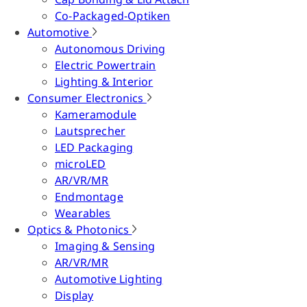
Co-Packaged-Optiken
Automotive
Autonomous Driving
Electric Powertrain
Lighting & Interior
Consumer Electronics
Kameramodule
Lautsprecher
LED Packaging
microLED
AR/VR/MR
Endmontage
Wearables
Optics & Photonics
Imaging & Sensing
AR/VR/MR
Automotive Lighting
Display