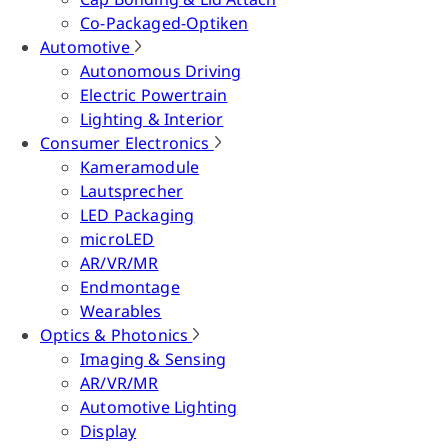
Co-Packaged-Optiken
Automotive
Autonomous Driving
Electric Powertrain
Lighting & Interior
Consumer Electronics
Kameramodule
Lautsprecher
LED Packaging
microLED
AR/VR/MR
Endmontage
Wearables
Optics & Photonics
Imaging & Sensing
AR/VR/MR
Automotive Lighting
Display