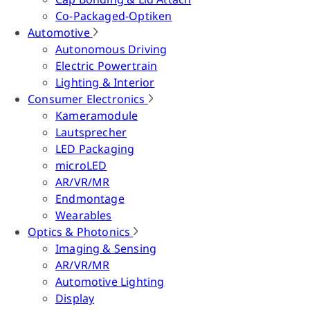
Co-Packaged-Optiken
Automotive
Autonomous Driving
Electric Powertrain
Lighting & Interior
Consumer Electronics
Kameramodule
Lautsprecher
LED Packaging
microLED
AR/VR/MR
Endmontage
Wearables
Optics & Photonics
Imaging & Sensing
AR/VR/MR
Automotive Lighting
Display