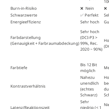
10
Burn-in-Risiko
❌ Nein
❌ 
Schwarzwerte
✅ Perfekt
Se
Energieeffizienz
Sehr hoch
Gu
Sehr hoch
Farbdarstellung
(DCI-P3 >
H
(Genauigkeit + Farbraumabdeckung)
99%, Rec.
(D
2020 ~ 90%)
Bis 12 Bit
Farbtiefe
Me
möglich
Nahezu
Ho
unendlich
be
Kontrastverhältnis
(echtes
du
Schwarz)
Sc
Sehr
Ni
Latenz/Reaktionszeit
niedrig (< 1