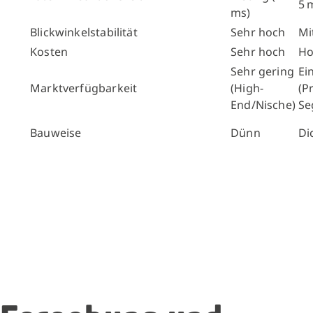
5 
ms)
Blickwinkelstabilität
Sehr hoch
Mi
Kosten
Sehr hoch
Ho
Sehr gering
Ei
Marktverfügbarkeit
(High-
(P
End/Nische)
Se
Bauweise
Dünn
Di