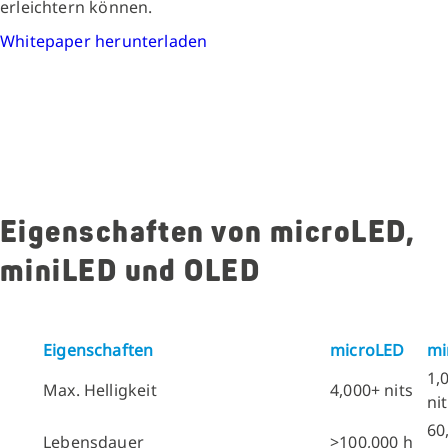
erleichtern können.
Whitepaper herunterladen
Eigenschaften von microLED,
miniLED und OLED
Eigenschaften
microLED
mi
1,
Max. Helligkeit
4,000+ nits
ni
60
Lebensdauer
>100,000 h