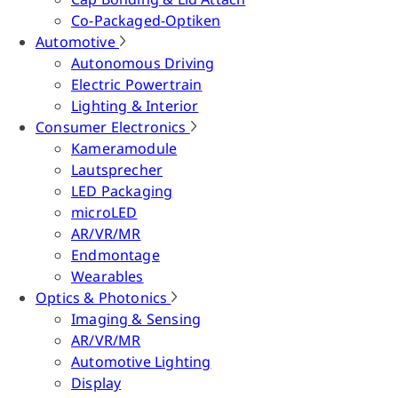
Co-Packaged-Optiken
Automotive
Autonomous Driving
Electric Powertrain
Lighting & Interior
Consumer Electronics
Kameramodule
Lautsprecher
LED Packaging
microLED
AR/VR/MR
Endmontage
Wearables
Optics & Photonics
Imaging & Sensing
AR/VR/MR
Automotive Lighting
Display