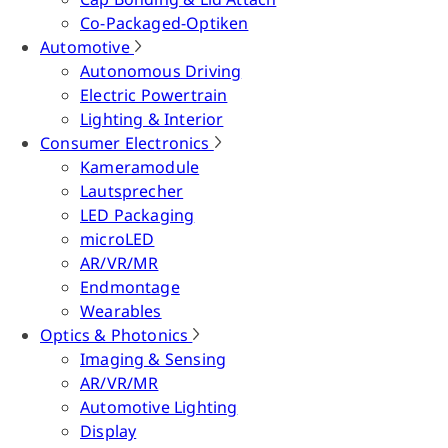
Co-Packaged-Optiken
Automotive
Autonomous Driving
Electric Powertrain
Lighting & Interior
Consumer Electronics
Kameramodule
Lautsprecher
LED Packaging
microLED
AR/VR/MR
Endmontage
Wearables
Optics & Photonics
Imaging & Sensing
AR/VR/MR
Automotive Lighting
Display