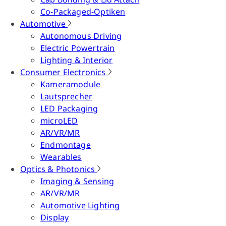
Co-Packaged-Optiken
Automotive
Autonomous Driving
Electric Powertrain
Lighting & Interior
Consumer Electronics
Kameramodule
Lautsprecher
LED Packaging
microLED
AR/VR/MR
Endmontage
Wearables
Optics & Photonics
Imaging & Sensing
AR/VR/MR
Automotive Lighting
Display