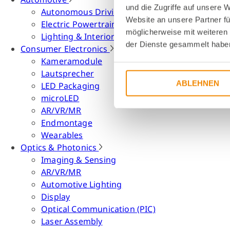
und die Zugriffe auf unsere 
Autonomous Driving
Website an unsere Partner fü
Electric Powertrain
möglicherweise mit weiteren
Lighting & Interior
der Dienste gesammelt habe
Consumer Electronics
Kameramodule
Lautsprecher
ABLEHNEN
LED Packaging
microLED
AR/VR/MR
Endmontage
Wearables
Optics & Photonics
Imaging & Sensing
AR/VR/MR
Automotive Lighting
Display
Optical Communication (PIC)
Laser Assembly