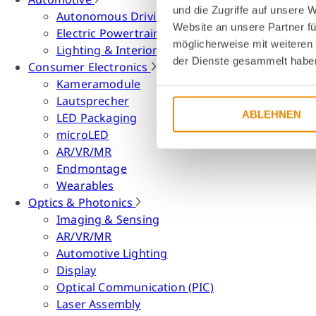
und die Zugriffe auf unsere 
Autonomous Driving
Website an unsere Partner fü
Electric Powertrain
möglicherweise mit weiteren
Lighting & Interior
der Dienste gesammelt habe
Consumer Electronics
Kameramodule
Lautsprecher
ABLEHNEN
LED Packaging
microLED
AR/VR/MR
Endmontage
Wearables
Optics & Photonics
Imaging & Sensing
AR/VR/MR
Automotive Lighting
Display
Optical Communication (PIC)
Laser Assembly