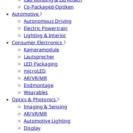
Co-Packaged-Optiken
Automotive
Autonomous Driving
Electric Powertrain
Lighting & Interior
Consumer Electronics
Kameramodule
Lautsprecher
LED Packaging
microLED
AR/VR/MR
Endmontage
Wearables
Optics & Photonics
Imaging & Sensing
AR/VR/MR
Automotive Lighting
Display