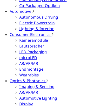
Co-Packaged-Optiken
Automotive
Autonomous Driving
Electric Powertrain
Lighting & Interior
Consumer Electronics
Kameramodule
Lautsprecher
LED Packaging
microLED
AR/VR/MR
Endmontage
Wearables
Optics & Photonics
Imaging & Sensing
AR/VR/MR
Automotive Lighting
Display