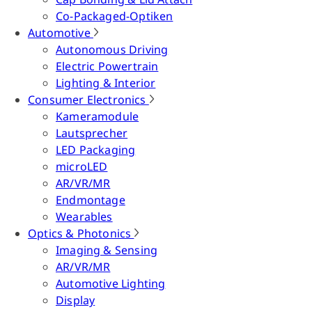
Co-Packaged-Optiken
Automotive
Autonomous Driving
Electric Powertrain
Lighting & Interior
Consumer Electronics
Kameramodule
Lautsprecher
LED Packaging
microLED
AR/VR/MR
Endmontage
Wearables
Optics & Photonics
Imaging & Sensing
AR/VR/MR
Automotive Lighting
Display