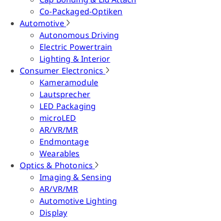
Co-Packaged-Optiken
Automotive
Autonomous Driving
Electric Powertrain
Lighting & Interior
Consumer Electronics
Kameramodule
Lautsprecher
LED Packaging
microLED
AR/VR/MR
Endmontage
Wearables
Optics & Photonics
Imaging & Sensing
AR/VR/MR
Automotive Lighting
Display