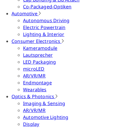
Co-Packaged-Optiken
Automotive
Autonomous Driving
Electric Powertrain
Lighting & Interior
Consumer Electronics
Kameramodule
Lautsprecher
LED Packaging
microLED
AR/VR/MR
Endmontage
Wearables
Optics & Photonics
Imaging & Sensing
AR/VR/MR
Automotive Lighting
Display