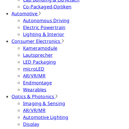
Co-Packaged-Optiken
Automotive
Autonomous Driving
Electric Powertrain
Lighting & Interior
Consumer Electronics
Kameramodule
Lautsprecher
LED Packaging
microLED
AR/VR/MR
Endmontage
Wearables
Optics & Photonics
Imaging & Sensing
AR/VR/MR
Automotive Lighting
Display