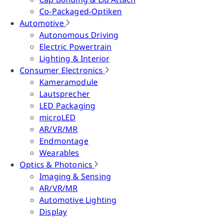
Co-Packaged-Optiken
Automotive
Autonomous Driving
Electric Powertrain
Lighting & Interior
Consumer Electronics
Kameramodule
Lautsprecher
LED Packaging
microLED
AR/VR/MR
Endmontage
Wearables
Optics & Photonics
Imaging & Sensing
AR/VR/MR
Automotive Lighting
Display