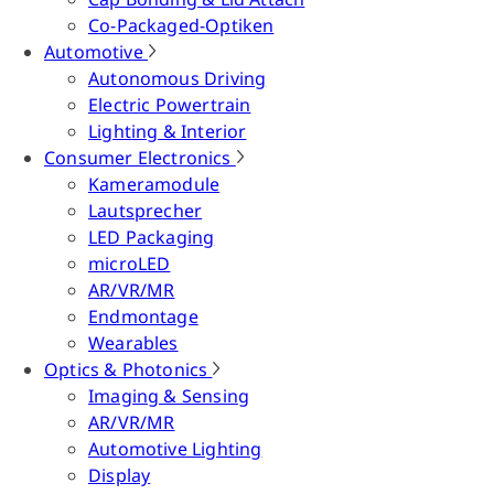
Co-Packaged-Optiken
Automotive
Autonomous Driving
Electric Powertrain
Lighting & Interior
Consumer Electronics
Kameramodule
Lautsprecher
LED Packaging
microLED
AR/VR/MR
Endmontage
Wearables
Optics & Photonics
Imaging & Sensing
AR/VR/MR
Automotive Lighting
Display