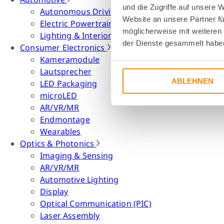
und die Zugriffe auf unsere 
Autonomous Driving
Website an unsere Partner fü
Electric Powertrain
möglicherweise mit weiteren
Lighting & Interior
der Dienste gesammelt habe
Consumer Electronics
Kameramodule
Lautsprecher
ABLEHNEN
LED Packaging
microLED
AR/VR/MR
Endmontage
Wearables
Optics & Photonics
Imaging & Sensing
AR/VR/MR
Automotive Lighting
Display
Optical Communication (PIC)
Laser Assembly