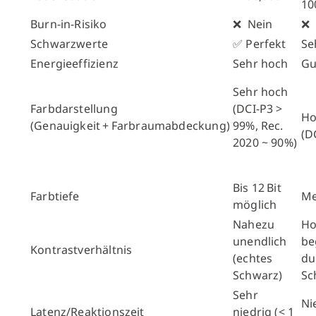
10
Burn-in-Risiko
❌ Nein
❌ 
Schwarzwerte
✅ Perfekt
Se
Energieeffizienz
Sehr hoch
Gu
Sehr hoch
Farbdarstellung
(DCI-P3 >
H
(Genauigkeit + Farbraumabdeckung)
99%, Rec.
(D
2020 ~ 90%)
Bis 12 Bit
Farbtiefe
Me
möglich
Nahezu
Ho
unendlich
be
Kontrastverhältnis
(echtes
du
Schwarz)
Sc
Sehr
Ni
Latenz/Reaktionszeit
niedrig (< 1