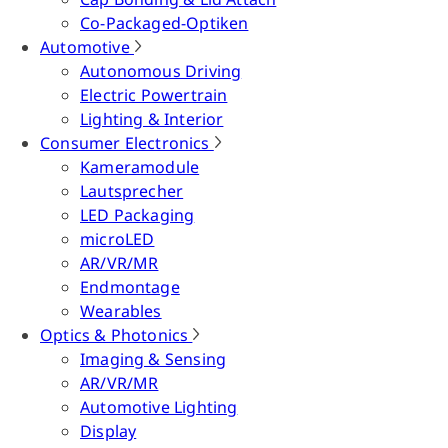
Co-Packaged-Optiken
Automotive
Autonomous Driving
Electric Powertrain
Lighting & Interior
Consumer Electronics
Kameramodule
Lautsprecher
LED Packaging
microLED
AR/VR/MR
Endmontage
Wearables
Optics & Photonics
Imaging & Sensing
AR/VR/MR
Automotive Lighting
Display