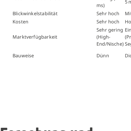
5 
ms)
Blickwinkelstabilität
Sehr hoch
Mi
Kosten
Sehr hoch
Ho
Sehr gering
Ei
Marktverfügbarkeit
(High-
(P
End/Nische)
Se
Bauweise
Dünn
Di