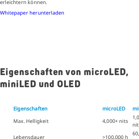
erleichtern können.
Whitepaper herunterladen
Eigenschaften von microLED,
miniLED und OLED
Eigenschaften
microLED
mi
1,
Max. Helligkeit
4,000+ nits
ni
60
Lebensdauer
>100,000 h