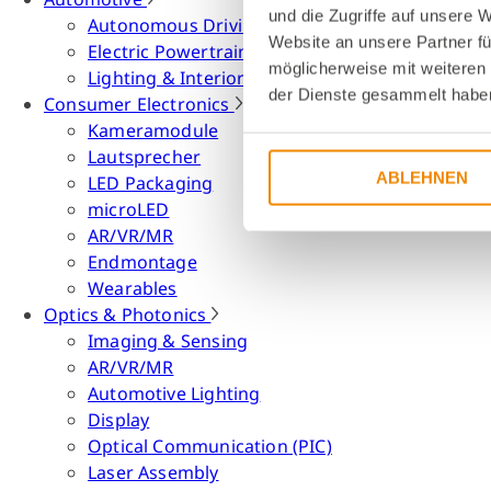
und die Zugriffe auf unsere 
Autonomous Driving
Website an unsere Partner fü
Electric Powertrain
möglicherweise mit weiteren
Lighting & Interior
der Dienste gesammelt habe
Consumer Electronics
Kameramodule
Lautsprecher
ABLEHNEN
LED Packaging
microLED
AR/VR/MR
Endmontage
Wearables
Optics & Photonics
Imaging & Sensing
AR/VR/MR
Automotive Lighting
Display
Optical Communication (PIC)
Laser Assembly