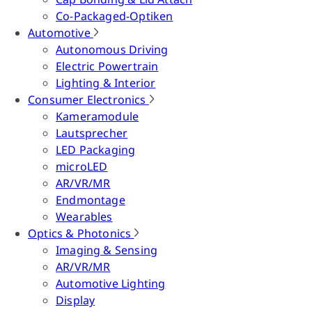
Co-Packaged-Optiken
Automotive
Autonomous Driving
Electric Powertrain
Lighting & Interior
Consumer Electronics
Kameramodule
Lautsprecher
LED Packaging
microLED
AR/VR/MR
Endmontage
Wearables
Optics & Photonics
Imaging & Sensing
AR/VR/MR
Automotive Lighting
Display