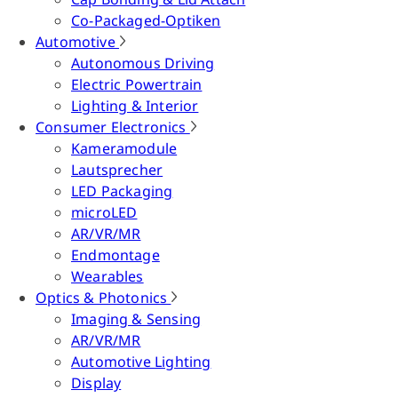
Co-Packaged-Optiken
Automotive
Autonomous Driving
Electric Powertrain
Lighting & Interior
Consumer Electronics
Kameramodule
Lautsprecher
LED Packaging
microLED
AR/VR/MR
Endmontage
Wearables
Optics & Photonics
Imaging & Sensing
AR/VR/MR
Automotive Lighting
Display