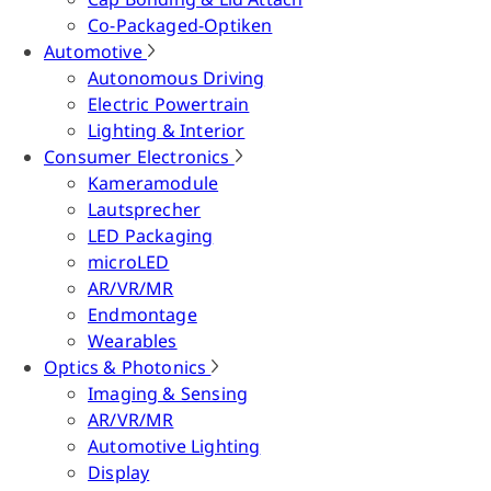
Co-Packaged-Optiken
Automotive
Autonomous Driving
Electric Powertrain
Lighting & Interior
Consumer Electronics
Kameramodule
Lautsprecher
LED Packaging
microLED
AR/VR/MR
Endmontage
Wearables
Optics & Photonics
Imaging & Sensing
AR/VR/MR
Automotive Lighting
Display