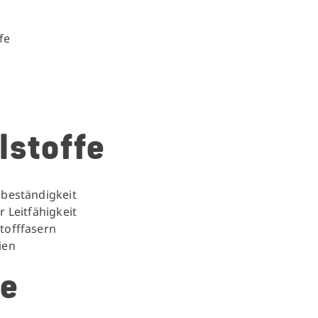
fe
lstoffe
sbeständigkeit
r Leitfähigkeit
stofffasern
ien
e