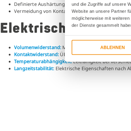
Definierte Aushärtung
zur Leitfähigkeitsoptimieru
und die Zugriffe auf unsere 
Vermeidung von Kontamination der
Klebeflächen
Website an unsere Partner fü
möglicherweise mit weiteren
Elektrische Prüfung
der Dienste gesammelt habe
Volumenwiderstand:
Messung der spezifischen Leit
ABLEHNEN
Kontaktwiderstand:
Übergangswiderstand zu Subs
Temperaturabhängigkeit:
Leitfähigkeit bei versch
Langzeitstabilität:
Elektrische Eigenschaften nach A