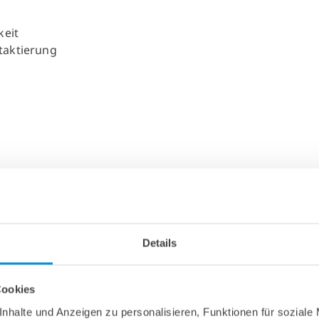
keit
taktierung
ausgleich
chutz
ise
Details
Cookies
t
nhalte und Anzeigen zu personalisieren, Funktionen für soziale