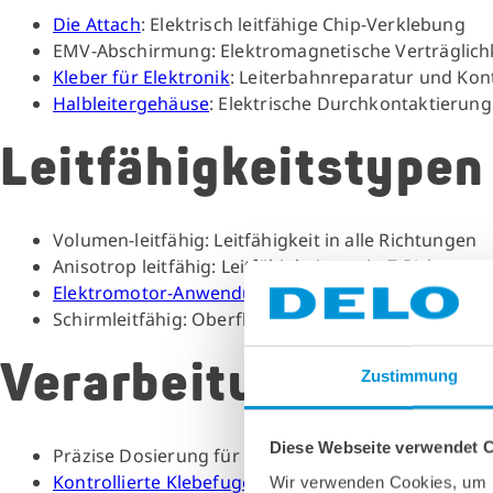
Die Attach
: Elektrisch leitfähige Chip-Verklebung
EMV-Abschirmung: Elektromagnetische Verträglich
Kleber für Elektronik
: Leiterbahnreparatur und Kon
Halbleitergehäuse
: Elektrische Durchkontaktierung
Leitfähigkeitstypen
Volumen-leitfähig: Leitfähigkeit in alle Richtungen
Anisotrop leitfähig: Leitfähigkeit nur in Z-Richtung
Elektromotor-Anwendungen
: Erdung und Potential
Schirmleitfähig: Oberflächenleitfähigkeit für EMV-S
Verarbeitungshinwe
Zustimmung
Diese Webseite verwendet 
Präzise Dosierung
für reproduzierbare Leitfähigkei
Kontrollierte Klebefuge
für optimale Kontaktierung
Wir verwenden Cookies, um I