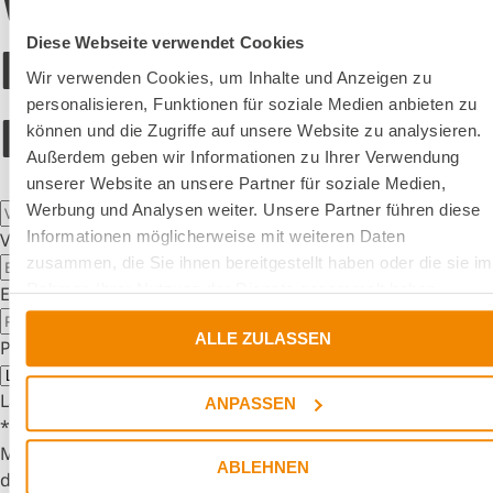
Whitepaper
Diese Webseite verwendet Cookies
Download - Flüssige
Wir verwenden Cookies, um Inhalte und Anzeigen zu
personalisieren, Funktionen für soziale Medien anbieten zu
Haftklebstoffe
können und die Zugriffe auf unsere Website zu analysieren.
Außerdem geben wir Informationen zu Ihrer Verwendung
unserer Website an unsere Partner für soziale Medien,
Werbung und Analysen weiter. Unsere Partner führen diese
Informationen möglicherweise mit weiteren Daten
Vorname
*
Nachname
*
zusammen, die Sie ihnen bereitgestellt haben oder die sie im
Rahmen Ihrer Nutzung der Dienste gesammelt haben.
E-Mail
*
Firma
*
ALLE ZULASSEN
PLZ
*
Land
*
ANPASSEN
* Pflichtfelder
Mit dem Absenden erklären Sie sich damit einverstanden,
ABLEHNEN
dass wir Ihre Daten gemäß unserer