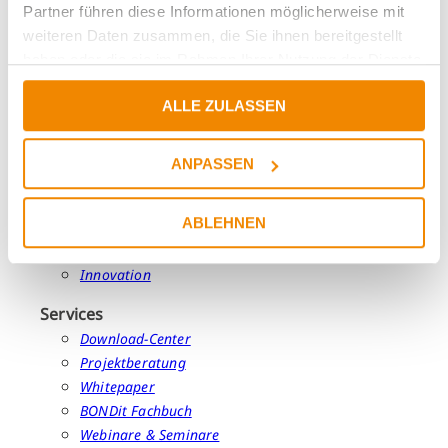
Partner führen diese Informationen möglicherweise mit
weiteren Daten zusammen, die Sie ihnen bereitgestellt
haben oder die sie im Rahmen Ihrer Nutzung der Dienste
gesammelt haben.
ALLE ZULASSEN
ANPASSEN
Portfolio
ABLEHNEN
Produkte
Märkte
Innovation
Services
Download-Center
Projektberatung
Whitepaper
BONDit Fachbuch
Webinare & Seminare