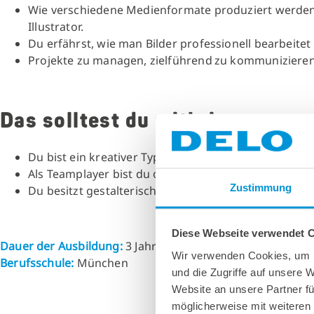
Wie verschiedene Medienformate produziert werde
Illustrator.
Du erfährst, wie man Bilder professionell bearbeitet
Projekte zu managen, zielführend zu kommunizieren u
Das solltest du mitbringen
Du bist ein kreativer Typ und interessierst dich für 
Als Teamplayer bist du offen und kommunikativ ge
Zustimmung
Du besitzt gestalterisches Talent und räumliches V
Diese Webseite verwendet 
Dauer der Ausbildung:
3 Jahre
Wir verwenden Cookies, um I
Berufsschule:
München
und die Zugriffe auf unsere 
Website an unsere Partner fü
möglicherweise mit weiteren