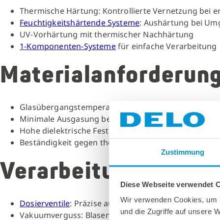
Thermische Härtung: Kontrollierte Vernetzung bei 
Feuchtigkeitshärtende Systeme
: Aushärtung bei U
UV-Vorhärtung mit thermischer Nachhärtung
1-Komponenten-Systeme
für einfache Verarbeitung
Materialanforderun
Glasübergangstemperatur deutlich über Betriebste
Minimale Ausgasung bei hohen Temperaturen
Hohe dielektrische Festigkeit
Beständigkeit gegen thermische Zyklen
Zustimmung
Verarbeitungstechn
Diese Webseite verwendet 
Wir verwenden Cookies, um I
Dosierventile
: Präzise automatisierte Applikation
und die Zugriffe auf unsere 
Vakuumverguss: Blasenfreie Benetzung komplexer 