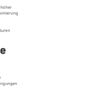
d höher
nimierung
turen
e
n
r
dingungen