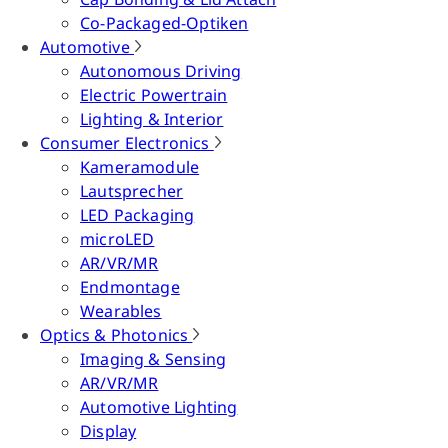
Co-Packaged-Optiken
Automotive
Autonomous Driving
Electric Powertrain
Lighting & Interior
Consumer Electronics
Kameramodule
Lautsprecher
LED Packaging
microLED
AR/VR/MR
Endmontage
Wearables
Optics & Photonics
Imaging & Sensing
AR/VR/MR
Automotive Lighting
Display