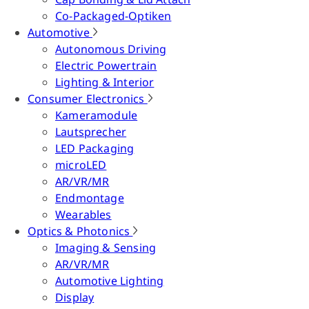
Co-Packaged-Optiken
Automotive
Autonomous Driving
Electric Powertrain
Lighting & Interior
Consumer Electronics
Kameramodule
Lautsprecher
LED Packaging
microLED
AR/VR/MR
Endmontage
Wearables
Optics & Photonics
Imaging & Sensing
AR/VR/MR
Automotive Lighting
Display